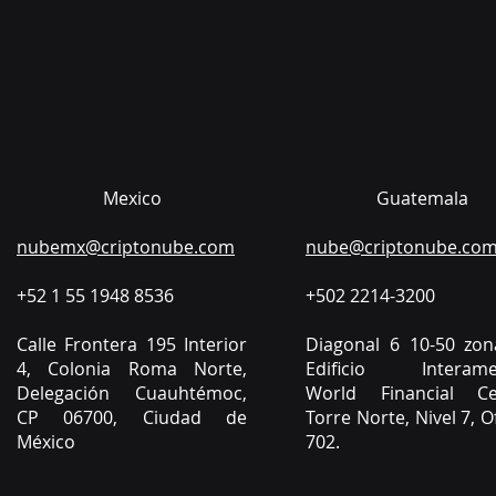
Mexico
Guatemala
nubemx@criptonube.com
nube@criptonube.co
+52 1 55 1948 8536​
​+502 2214-3200
​Calle Frontera 195 Interior
Diagonal 6 10-50 zon
4, Colonia Roma Norte,
Edificio Interamer
Delegación Cuauhtémoc,
World Financial Ce
CP 06700, Ciudad de
Torre Norte, Nivel 7, O
México
702.