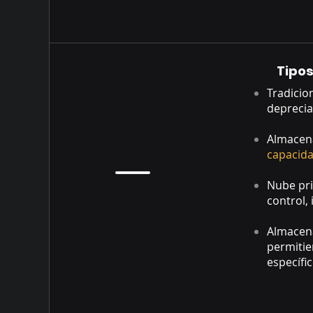
Tipo
Tradicio
depreciac
Almacen
capacida
Nube pr
control,
Almacen
permitie
específic