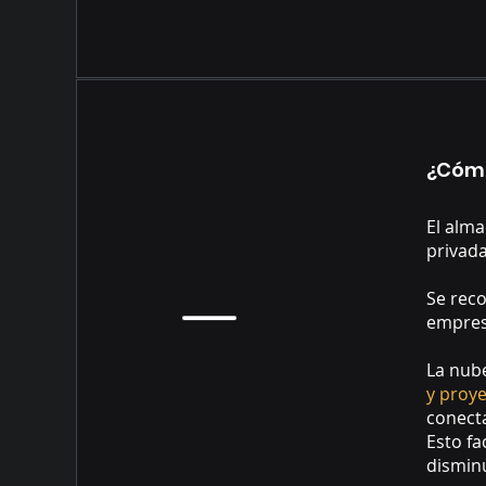
¿Cómo
El alma
privada
Se rec
empres
La nub
y proy
conect
Esto fa
dismin