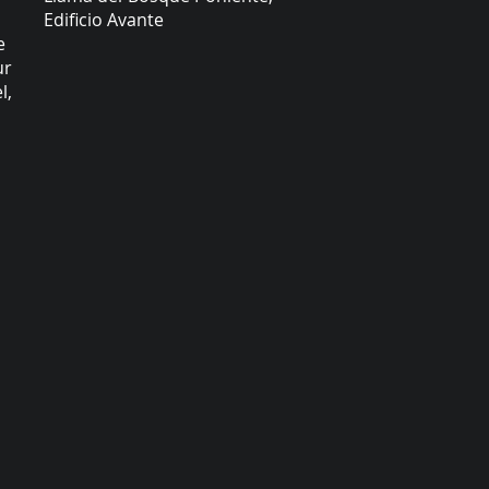
Edificio Avante
e
ur
l,