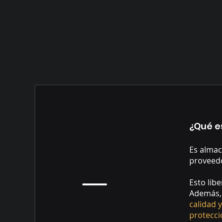
¿Qué e
Es almac
proveedo
Esto lib
Además, 
calidad 
protecci