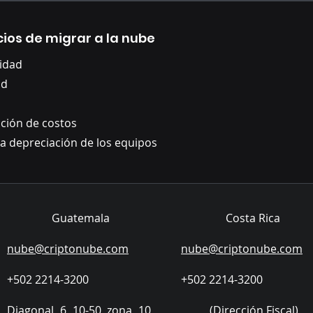
cios de migrar a la nube
lidad
ad
ción de costos
 la depreciación de los equipos
Guatemala
Costa Rica​
nube@criptonube.com
nube@criptonube.com
​+502 2214-3200
+502 2214-3200
Diagonal 6 10-50 zona 10,
​ (Dirección Fiscal)