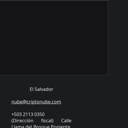
El Salvador
nube@criptonube.com
+503 2113 0350
(Dirección fiscal) Calle
Llama del Bosque Poniente,