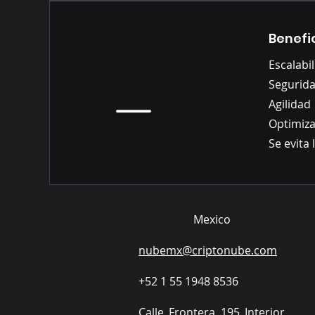
Benefi
Escalabi
Segurid
Agilidad
Optimiza
Se evita
Mexico
nubemx@criptonube.com
+52 1 55 1948 8536​
​Calle Frontera 195 Interior