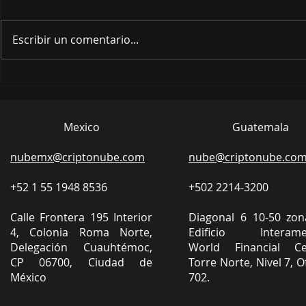
Enero 2026
Marzo 2026
Escribir un comentario...
Mexico
Guatemala
nubemx@criptonube.com
nube@criptonube.co
+52 1 55 1948 8536​
​+502 2214-3200
​Calle Frontera 195 Interior
Diagonal 6 10-50 zon
4, Colonia Roma Norte,
Edificio Interamer
Delegación Cuauhtémoc,
World Financial Ce
CP 06700, Ciudad de
Torre Norte, Nivel 7, O
México
702.